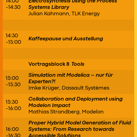
14:00
Electrosynthesis using the Process
-14:30
Systems Library
Julian Kahmann, TLK Energy
14:30
Kaffeepause und Ausstellung
-15:00
Vortragsblock 8
Tools
Simulation mit Modelica – nur für
15:00
Experten?!
-15:30
Imke Krüger, Dassault Systèmes
Collaboration and Deployment using
15:30
Modelon Impact
-16:00
Mathias Strandberg, Modelon
Proper Hybrid Model Generation of Fluid
16:00
Systems: From Research towards
-16:30
Accessible Solutions