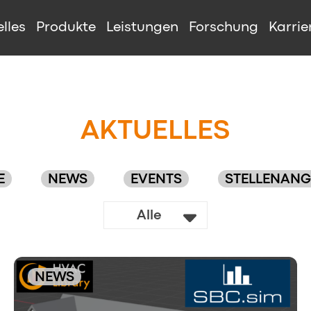
IGATION
lles
Produkte
Leistungen
Forschung
Karrie
AKTUELLES
E
NEWS
EVENTS
STELLENANG
Alle
NEWS