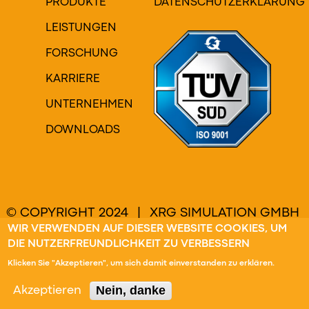
PRODUKTE
DATENSCHUTZERKLÄRUNG
LEISTUNGEN
FORSCHUNG
KARRIERE
UNTERNEHMEN
DOWNLOADS
© COPYRIGHT 2024 | XRG SIMULATION GMBH
| ALLE RECHTE VORBEHALTEN
WIR VERWENDEN AUF DIESER WEBSITE COOKIES, UM
DIE NUTZERFREUNDLICHKEIT ZU VERBESSERN
Klicken Sie "Akzeptieren", um sich damit einverstanden zu erklären.
Nein, danke
Akzeptieren