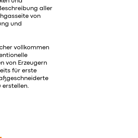
rken und
Beschreibung aller
hgasseite von
lung und
lcher vollkommen
entionelle
en von Erzeugern
its für erste
 maßgeschneiderte
erstellen.
L