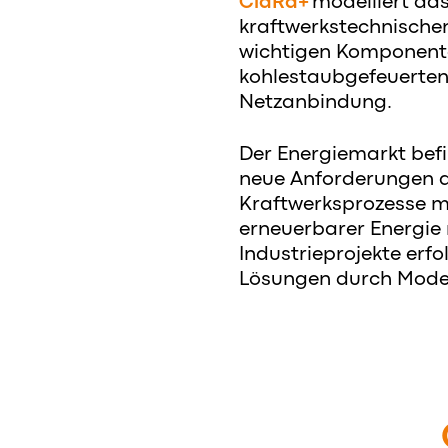
ClaRa+
modelliert das
kraftwerkstechnischen
wichtigen Komponent
kohlestaubgefeuerten
Netzanbindung.
Der Energiemarkt bef
neue Anforderungen an
Kraftwerksprozesse mü
erneuerbarer Energie 
Industrieprojekte erf
Lösungen durch Modell