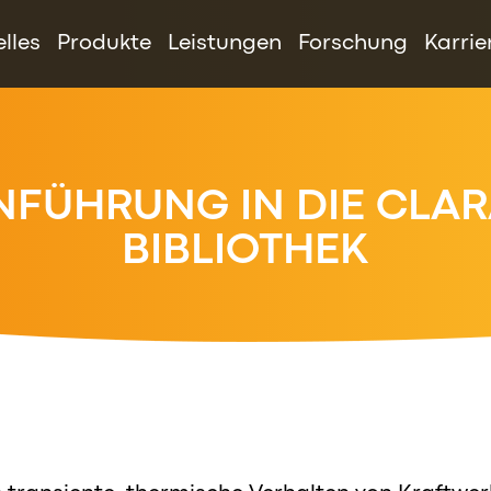
IGATION
lles
Produkte
Leistungen
Forschung
Karrie
NFÜHRUNG IN DIE CLA
BIBLIOTHEK