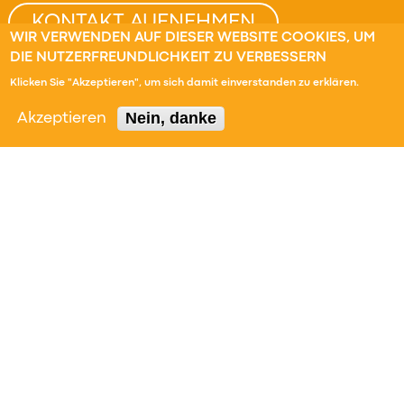
KONTAKT AUFNEHMEN
WIR VERWENDEN AUF DIESER WEBSITE COOKIES, UM
DIE NUTZERFREUNDLICHKEIT ZU VERBESSERN
Klicken Sie "Akzeptieren", um sich damit einverstanden zu erklären.
NAVIGATION
INFORMATIONEN
Nein, danke
Akzeptieren
AKTUELLES
IMPRESSUM
PRODUKTE
DATENSCHUTZERKLÄRUNG
LEISTUNGEN
FORSCHUNG
KARRIERE
UNTERNEHMEN
DOWNLOADS