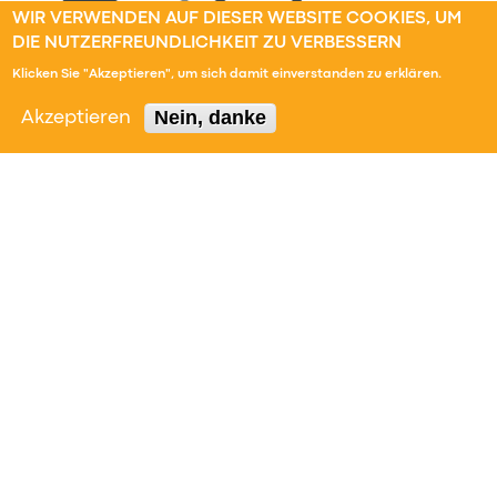
WIR VERWENDEN AUF DIESER WEBSITE COOKIES, UM
DIE NUTZERFREUNDLICHKEIT ZU VERBESSERN
Klicken Sie "Akzeptieren", um sich damit einverstanden zu erklären.
Nein, danke
Akzeptieren
12.01.2013
7. Feb.: 1. Modelica User Group Meeting in
Stuttgart
Hiermit möchten wir Sie herzlich dazu einladen, an
unserem ersten Treffen der Modelica User Group
Stuttgart/BaWü teilzunehmen und somit zum Erfolg
dieses Vorhabens beizutragen. Zusammen mit
unseren Partnern Cenit AG,…
MEHR