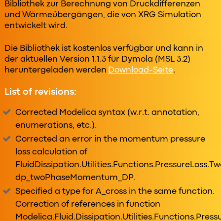
Bibliothek zur Berechnung von Druckdifferenzen
und Wärmeübergängen, die von XRG Simulation
entwickelt wird.
Die Bibliothek ist kostenlos verfügbar und kann in
der aktuellen Version 1.1.3 für Dymola (MSL 3.2)
heruntergeladen werden
Download-Seite
.
List of revisions:
Corrected Modelica syntax (w.r.t. annotation,
enumerations, etc.).
Corrected an error in the momentum pressure
loss calculation of
FluidDissipation.Utilities.Functions.PressureLoss.T
dp_twoPhaseMomentum_DP.
Specified a type for A_cross in the same function.
Correction of references in function
Modelica.Fluid.Dissipation.Utilities.Functions.Pres